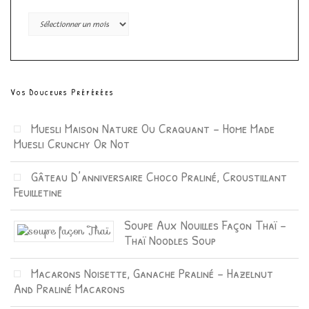
Archives
Vos Douceurs Préférées
Muesli Maison Nature Ou Craquant – Home Made
Muesli Crunchy Or Not
Gâteau D’anniversaire Choco Praliné, Croustillant
Feuilletine
Soupe Aux Nouilles Façon Thaï –
Thaï Noodles Soup
Macarons Noisette, Ganache Praliné – Hazelnut
And Praliné Macarons