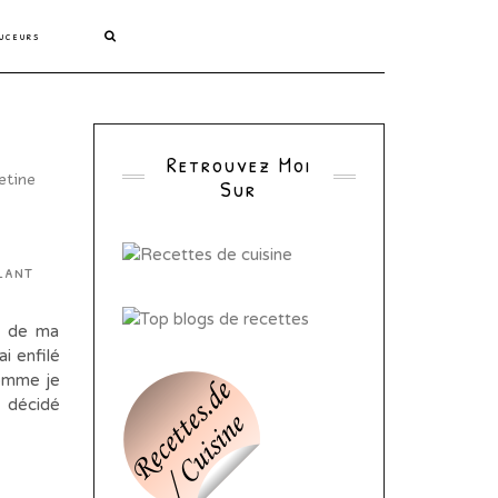
uceurs
Retrouvez Moi
Sur
lant
s de ma
i enfilé
comme je
i décidé