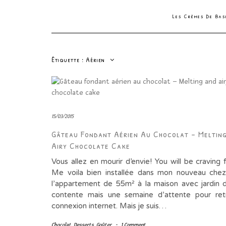
Les Crèmes De Ba
Étiquette :
Aérien
15/03/2015
Gâteau Fondant Aérien Au Chocolat – Meltin
Airy Chocolate Cake
Vous allez en mourir d’envie! You will be craving
Me voila bien installée dans mon nouveau che
l’appartement de 55m² à la maison avec jardin 
contente mais une semaine d’attente pour ret
connexion internet. Mais je suis…
Chocolat
,
Desserts
,
Goûter
-
1 Comment