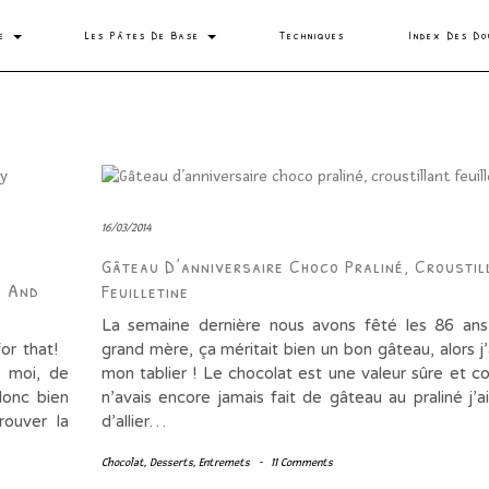
se
Les Pâtes De Base
Techniques
Index Des Do
16/03/2014
Gâteau D’anniversaire Choco Praliné, Croustil
g And
Feuilletine
La semaine dernière nous avons fêté les 86 an
 for that!
grand mère, ça méritait bien un bon gâteau, alors j’a
z moi, de
mon tablier ! Le chocolat est une valeur sûre et 
donc bien
n’avais encore jamais fait de gâteau au praliné j’a
rouver la
d’allier…
Chocolat
,
Desserts
,
Entremets
-
11 Comments