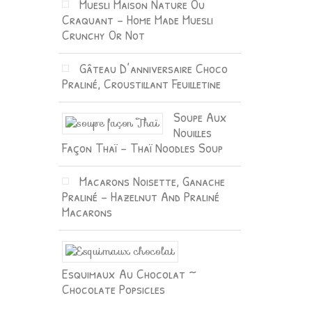
Muesli Maison Nature Ou
Craquant – Home Made Muesli
Crunchy Or Not
Gâteau D’anniversaire Choco
Praliné, Croustillant Feuilletine
Soupe Aux
Nouilles
Façon Thaï – Thaï Noodles Soup
Macarons Noisette, Ganache
Praliné – Hazelnut And Praliné
Macarons
Esquimaux Au Chocolat ~
Chocolate Popsicles