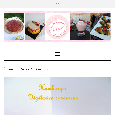
Skip
to
content
Facebook
Instagram
Pinterest
Foodreporter
Google
Youtube
Index
Index
My
Facebook
My
Facebook
+
Des
Des
Instagram
Demo
Instagram
Demo
Douceurs
Douceurs
Feed
Feed
Demo
Demo
Toggle
Navigation
Étiquette :
Steak De Légume