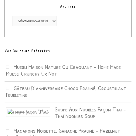
Archives
Archives
Vos Douceurs Préférées
Muesli Maison Nature Ou Craquant – Home Made
Muesli Crunchy Or Not
Gâteau D’anniversaire Choco Praliné, Croustillant
Feuilletine
Soupe Aux Nouilles Façon Thaï –
Thaï Noodles Soup
Macarons Noisette, Ganache Praliné – Hazelnut