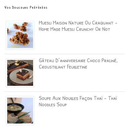
Vos Douceurs Préférées
Muesli Maison Nature Ou Craquant –
Home Made Muesli Crunchy Or Not
Gâteau D’anniversaire Choco Praliné,
Croustillant Feuilletine
Soupe Aux Nouilles Façon Thaï – Thaï
Noodles Soup