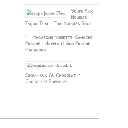
Soupe Aux
Nouilles
Façon Thaï – Thaï Noodles Soup
Macarons Noisette, Ganache
Praliné – Hazelnut And Praliné
Macarons
Esquimaux Au Chocolat ~
Chocolate Popsicles