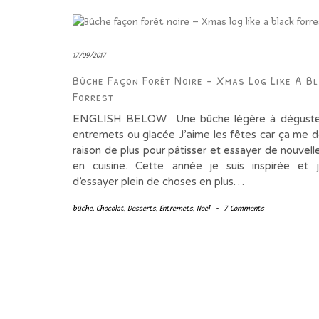
17/09/2017
Bûche Façon Forêt Noire – Xmas Log Like A B
Forrest
ENGLISH BELOW Une bûche légère à déguster
entremets ou glacée J’aime les fêtes car ça me 
raison de plus pour pâtisser et essayer de nouvel
en cuisine. Cette année je suis inspirée et j
d’essayer plein de choses en plus…
bûche
,
Chocolat
,
Desserts
,
Entremets
,
Noël
-
7 Comments