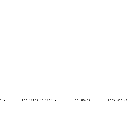
se
Les Pâtes De Base
Techniques
Index Des Do