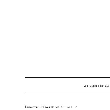
Les Crèmes De Ba
Étiquette :
Miroir Rouge Brillant