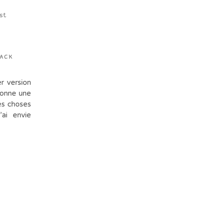
lack
 version
donne une
les choses
’ai envie