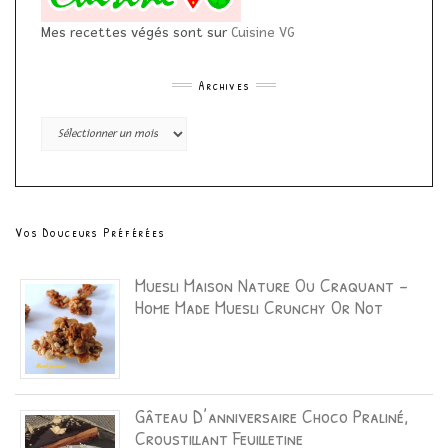
Mes recettes végés sont sur
Cuisine VG
Archives
Archives
Vos Douceurs Préférées
Muesli Maison Nature Ou Craquant –
Home Made Muesli Crunchy Or Not
Gâteau D’anniversaire Choco Praliné,
Croustillant Feuilletine