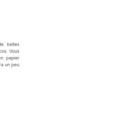
de belles
cos. Vous
en papier
dra un peu