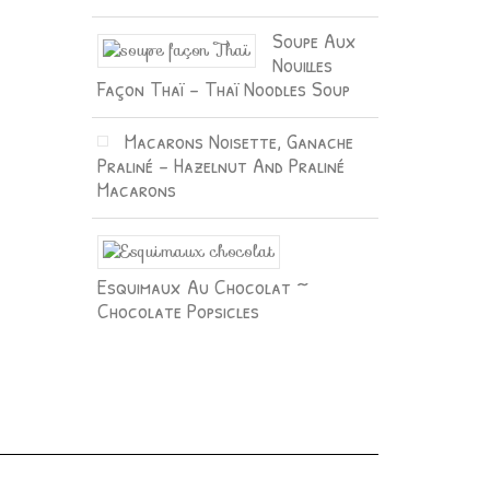
Soupe Aux
Nouilles
Façon Thaï – Thaï Noodles Soup
Macarons Noisette, Ganache
Praliné – Hazelnut And Praliné
Macarons
Esquimaux Au Chocolat ~
Chocolate Popsicles