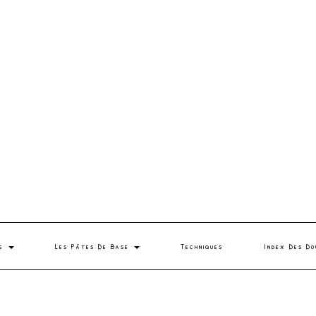
se
Les Pâtes De Base
Techniques
Index Des Do