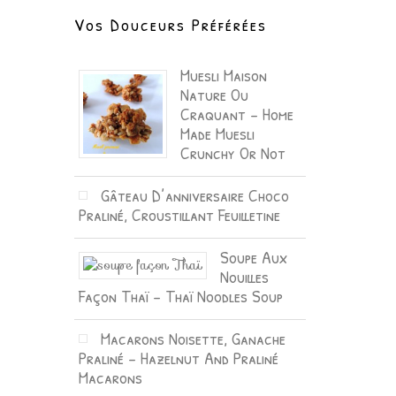
Vos Douceurs Préférées
Muesli Maison
Nature Ou
Craquant – Home
Made Muesli
Crunchy Or Not
Gâteau D’anniversaire Choco
Praliné, Croustillant Feuilletine
Soupe Aux
Nouilles
Façon Thaï – Thaï Noodles Soup
Macarons Noisette, Ganache
Praliné – Hazelnut And Praliné
Macarons