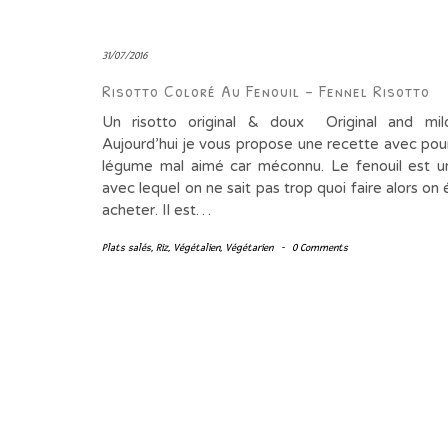
31/07/2016
Risotto Coloré Au Fenouil – Fennel Risotto
Un risotto original & doux Original and mild
Aujourd’hui je vous propose une recette avec pou
légume mal aimé car méconnu. Le fenouil est 
avec lequel on ne sait pas trop quoi faire alors on 
acheter. Il est…
Plats salés
,
Riz
,
Végétalien
,
Végétarien
-
0 Comments