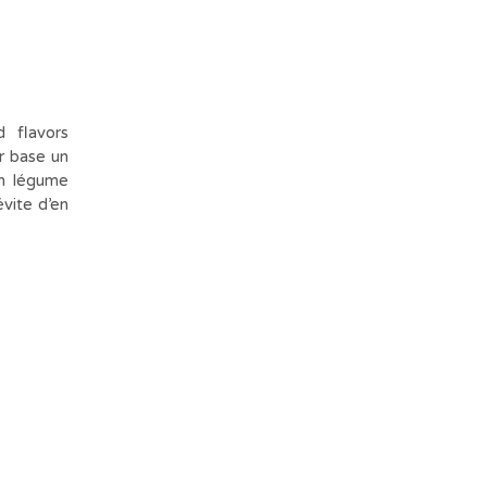
 flavors
r base un
un légume
évite d’en