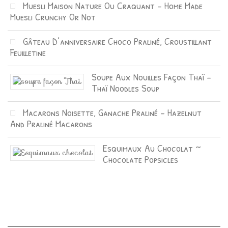
Muesli Maison Nature Ou Craquant – Home Made
Muesli Crunchy Or Not
Gâteau D’anniversaire Choco Praliné, Croustillant
Feuilletine
Soupe Aux Nouilles Façon Thaï –
Thaï Noodles Soup
Macarons Noisette, Ganache Praliné – Hazelnut
And Praliné Macarons
Esquimaux Au Chocolat ~
Chocolate Popsicles