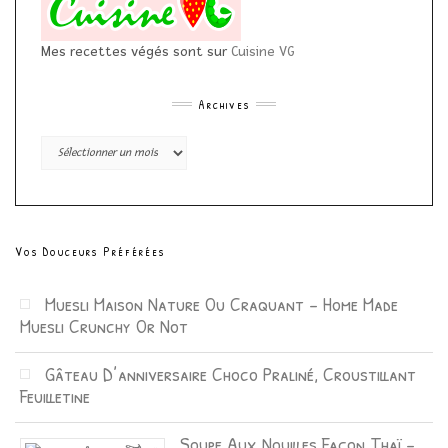
Mes recettes végés sont sur
Cuisine VG
Archives
Archives
Vos Douceurs Préférées
Muesli Maison Nature Ou Craquant – Home Made
Muesli Crunchy Or Not
Gâteau D’anniversaire Choco Praliné, Croustillant
Feuilletine
Soupe Aux Nouilles Façon Thaï –