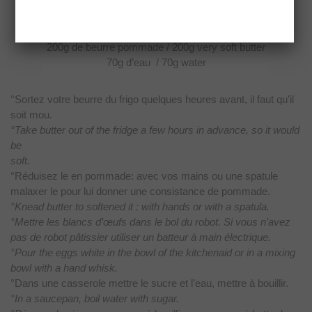
For 400g of butter cream
3 blancs d’œufs / 3 eggs
whites
150g de sucre / 150g
sugar
200g de beurre pommade / 200g very soft butter
70g d’eau / 70g water
°Sortez votre beurre du frigo quelques heures avant, il faut
qu’il
soit mou.
°Take butter out of the fridge a few hours in advance, so it would
be
soft.
°Réduisez le en pommade: avec vos mains ou une spatule
malaxer
le pour lui donner une consistance de pommade.
°Knead butter to softened it : with hands or with a spatula.
°Mettre les blancs d’œufs dans le bol du robot. Si vous n’avez
pas de robot pâtissier utiliser un batteur à main électrique.
°Pour the eggs white in the bowl of the kitchenaid or in a mixing
bowl with a hand whisk.
°Dans une
casserole mettre le sucre et l’eau, mettre à bouillir.
°In a saucepan, boil water with sugar.