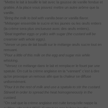
°Mettre le lait à bouillir le lait avec la gousse de vanille
fendue et
grattée. A la place vous pouvez mettre un autre arôme que la
vanille.
°Bring the milk to boil with vanilla bean or vanilla flavor.
°Mélanger ensemble le sucre et les jaunes ou les œufs entiers
(la crème sera plus onctueuse avec des œufs entiers).
°Beat together eggs or yolks with sugar (the custard will be
creamier with whole eggs).
°Verser un peu de lait bouilli sur le mélange œufs sucre tout en
remuant.
°Pour a little of this milk on the egg and sugar mix while
whisking.
°Versez ce mélange dans le lait et remplacer le fouet par une
spatule. On cuit la crème anglaise en la “vannant” c’est à dire
qu’on
provoque un remous afin que la chaleur se diffuse
uniformément.
°Pour it in the rest of milk and use a spatula to stir the custard.
Stirwell in order to spread the heat homogeneously in the
custard.
°On sait que la crème anglaise est cuite lorsqu’elle nappe la