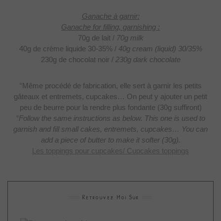
Ganache à garnir:
Ganache for filling, garnishing :
70g de lait /
70g milk
40g de crème liquide
30-35% /
40g cream (liquid) 30/35%
230g de chocolat noir /
230g dark chocolate
°Même procédé de fabrication, elle sert à garnir les petits
gâteaux et entremets, cupcakes… On peut y ajouter un petit
peu de beurre pour
la rendre plus fondante (30g suffiront)
°Follow the same instructions as below. This one is used to
garnish and fill small cakes, entremets, cupcakes… You can
add a piece of butter to make it softer (30g).
Les toppings pour cupcakes/ Cupcakes toppings
Retrouvez Moi Sur