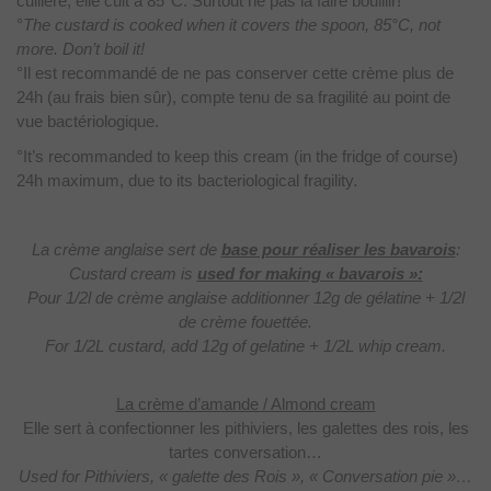
cuillère, elle cuit à 85°C. Surtout ne pas la faire bouillir!
°
The custard is cooked when it covers the spoon, 85°C, not
more. Don’t boil it!
°Il est recommandé de ne pas conserver cette crème plus de
24h (au frais bien sûr), compte tenu de sa fragilité au point de
vue bactériologique.
°It’s recommanded to keep this cream (in the fridge of course)
24h maximum, due to its bacteriological fragility
.
La crème anglaise sert de
base pour réaliser les bavarois
:
Custard cream is
used for making « bavarois »:
Pour 1/2l de crème anglaise additionner 12g de gélatine + 1/2l
de crème fouettée.
For 1/2L custard, add 12g of gelatine + 1/2L whip cream.
La crème d’amande / Almond cream
Elle sert à confectionner
les pithiviers, les galettes des rois, les
tartes conversation…
Used for Pithiviers, « galette des Rois », « Conversation pie »…