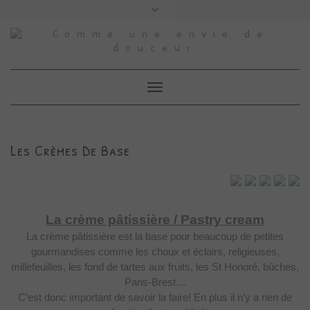
Skip
to
content
Facebook
Instagram
Pinterest
Foodreporter
Google
Youtube
Index
Index
My
Facebook
My
Facebook
+
Des
Des
Instagram
Demo
Instagram
Demo
Douceurs
Douceurs
Feed
Feed
Demo
Demo
Toggle
Navigation
Les Crèmes De Base
La
crème pâtissière / Pastry cream
La crème pâtissière est
la base pour beaucoup de petites
gourmandises comme les choux et éclairs,
religieuses,
millefeuilles, les fond de tartes aux fruits, les St Honoré,
bûches,
Paris-Brest…
C’est donc important de
savoir la faire! En plus il n’y a rien de