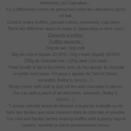
entremets, les cupcakes…
Il y a différentes
sortes de ganaches selon les utilisations qu’on
en fait:
Used to make truffles, garnish cakes, entremets, cupcakes…
There are differents ways to make it, depending on their uses:
Ganache à truffes:
Truffles ganache :
50g de lait /
50g milk
50g de crème liquide
30-35% /
50g cream (liquid) 30/35%
225g de chocolat noir /
225g dark chocolate
°Faire bouillir le lait et la crème, hors du feu ajouter le chocolat
en petits morceaux. On peut y ajouter de l’alcool (rhum,
amaretto, Bailey’s,
kirsch…).
°Bring cream with milk to boil, off fire add chocolate in pieces.
You can add a pinch of alcohol (rum, amaretto, Bailey’s,
kirsch…)
°Laissez refroidir avant de dresser à la poche à douille ou de
faire des boules que vous roulerez dans le chocolat en poudre.
°Let cool and harden before making truffles with a pastry bag or
spoons, sprinkle or roll in unsweetened cocoa.