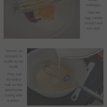
mélangez.
°Add the
egg, vanilla
extract and
mix well.
°Versez, en
remuant, la
moitié du lait
bouilli.
°Pour half
the boiled
milk on this
blend while
mixing with
a whisk.