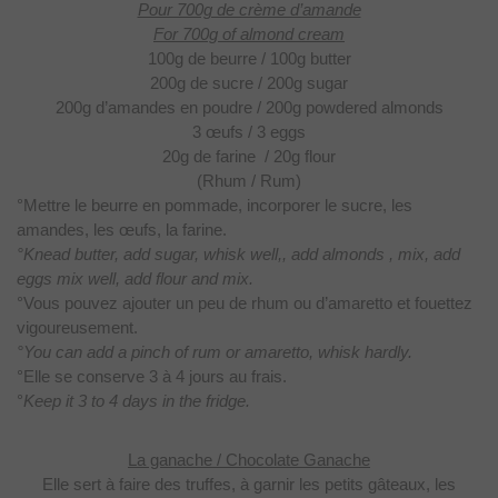
Pour 700g de crème d’amande
For 700g of almond cream
100g de beurre / 100g butter
200g de sucre / 200g
sugar
200g d’amandes en poudre
/ 200g powdered almonds
3 œufs / 3 eggs
20g de farine / 20g flour
(Rhum / Rum)
°Mettre le beurre en pommade, incorporer le sucre, les
amandes,
les œufs, la farine.
°Knead butter, add sugar, whisk well,, add almonds , mix, add
eggs mix well, add flour and mix.
°Vous pouvez ajouter un peu de rhum ou d’amaretto et fouettez
vigoureusement.
°You can add a pinch of rum or amaretto, whisk hardly.
°Elle se
conserve 3 à 4 jours au frais.
°
Keep it 3 to 4 days in the fridge.
La ganache / Chocolate Ganache
Elle sert à faire des
truffes, à garnir les petits gâteaux, les