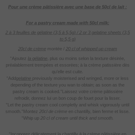
Pour une crème pâtissière avec une base de 50cl de lait :
For a pastry cream made with 50cl milk:
2 à 3 feuilles de gélatine (3,5 à 5,5g) / 2 or 3 gelatine sheets (3,5
to 5,5 g)
20cl de crème
montée /
20 cl of whipped up cream
°Ajoutez
la gélatine
, plus ou moins selon la texture désirée,
préalablement trempées et essorées; à la crème patissière dès
qu’elle est cuite.
°Add
gelatine
previously moisterised and wringed, more or less
depending of the texture you wan to obtain; as soon as the
pastry cream is cooked.°Laissez votre crème pâtissière
refroidir, donnez lui un bon coup de fouet pour la lisser.
°Let the pastry cream cool completly and whisk vigorously until
smooth.°Montez
20cl de crème
en chantilly, bien ferme et lisse.
°Whip up
20 cl of cream until thick and smooth.
°Incoporez délicatement la chantilly à la crème pâtissière en