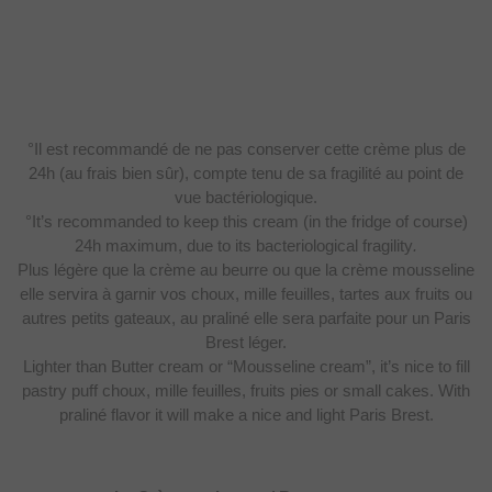
°Il est recommandé de ne pas conserver cette crème plus de
24h (au frais bien sûr), compte tenu de sa fragilité au point de
vue bactériologique.
°It’s recommanded to keep this cream (in the fridge of course)
24h maximum, due to its bacteriological fragility
.
Plus légère que la crème au beurre ou que la crème mousseline
elle servira à garnir vos choux, mille feuilles, tartes aux fruits ou
autres petits gateaux, au praliné elle sera parfaite pour un Paris
Brest léger.
Lighter than Butter cream or “Mousseline cream”, it’s nice to fill
pastry puff choux, mille feuilles, fruits pies or small cakes. With
praliné flavor it will make a nice and light Paris Brest.