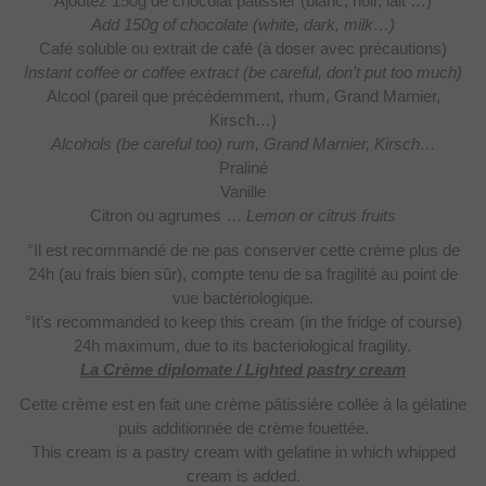
Ajoutez 150g de chocolat pâtissier
(blanc, noir, lait …)
Add 150g of chocolate (white, dark, milk…)
Café soluble ou extrait de café (à
doser avec précautions)
Instant coffee or coffee extract (be careful, don’t put too much)
Alcool (pareil que précédemment, rhum,
Grand Marnier,
Kirsch…)
Alcohols (be careful too) rum, Grand Marnier, Kirsch…
Praliné
Vanille
Citron ou agrumes …
Lemon or citrus fruits
°Il est recommandé de ne pas conserver cette crème plus de
24h (au frais bien sûr), compte tenu de sa fragilité au point de
vue bactériologique.
°It’s recommanded to keep this cream (in the fridge of course)
24h maximum, due to its bacteriological fragility
.
La Crème diplomate / Lighted pastry cream
Cette crème est en fait une crème pâtissière collée à la gélatine
puis additionnée de crème fouettée.
This cream is a pastry cream with gelatine in which whipped
cream is added.