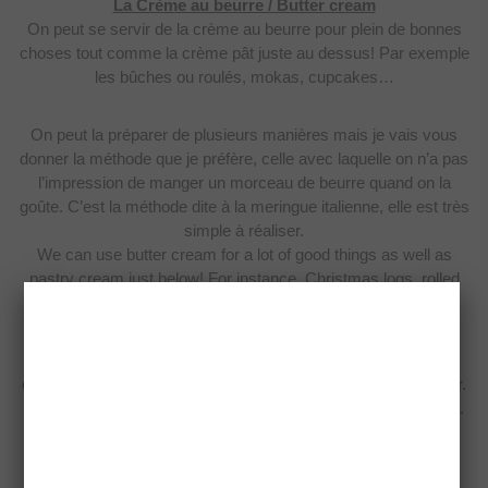
La Crème au beurre / Butter cream
On peut se servir de la
crème au beurre pour plein de bonnes
choses tout comme la crème pât juste au
dessus! Par exemple
les bûches ou roulés, mokas, cupcakes…
On peut la préparer de
plusieurs manières mais je vais vous
donner la méthode que je préfère, celle
avec laquelle on n’a pas
l’impression de manger un morceau de beurre quand on la
goûte. C’est la méthode dite à la meringue italienne, elle est très
simple à
réaliser.
We can use butter cream for a lot of good things as well as
pastry
cream just below! For instance, Christmas logs, rolled
cakes, mokas,
cupcakes…
We can make it by several ways but I’ll give you my favorite
one. The
one that don’t taste like you’re eating a piece of butter.
That’s the “Italian
meringue” way, very easy to make and light.
Pour 400g de crème au beurre