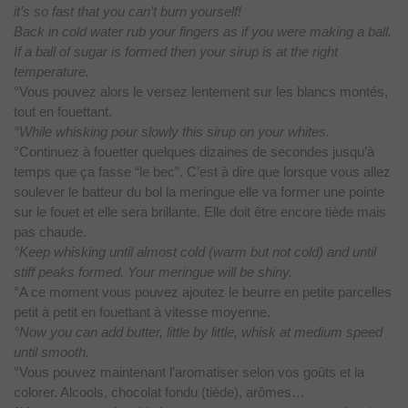
it’s so fast that you can’t burn yourself!
Back in cold water rub your fingers as if you were making a ball.
If a ball of sugar is formed then your sirup is at the right
temperature.
°Vous
pouvez alors le versez lentement sur les blancs montés,
tout en fouettant.
°While whisking pour slowly this sirup on your whites.
°Continuez
à fouetter quelques dizaines de secondes jusqu’à
temps que ça fasse “le
bec”. C’est à dire que lorsque vous allez
soulever le batteur du bol la
meringue elle va former une pointe
sur le fouet et elle sera brillante. Elle
doit être encore tiède mais
pas chaude.
°Keep whisking until almost cold (warm but not cold) and until
stiff peaks formed. Your meringue will be shiny.
°A ce
moment vous pouvez ajoutez le beurre en petite parcelles
petit à petit en
fouettant à vitesse moyenne.
°Now you can add butter, little by little, whisk at medium speed
until smooth.
°Vous pouvez maintenant l’aromatiser selon vos goûts et la
colorer.
Alcools, chocolat fondu (tiède), arômes…