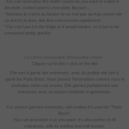
°You can aromatise this butter cream as you want or colore it.
Alcohols, melted (warm) chocolate, flavours…
°Attention
la crème au beurre ne se met pas au frais (sinon elle
va durcir) et donc doit
être consommée rapidement.
°You can’t put it in the fridge or it would harden, so it has to be
consumed pretty quickly.
La crème mousseline /Mousseline cream
Cliquez sur le titre / click on the title
Elle sert à garnir des
entremets, avec du praliné elle sert à
garnir les Paris Brest. Vous pouvez
l’aromatiser comme vous le
souhaitez selon vos envies. Elle garnira
parfaitement vos
macarons avec sa texture fondante et généreuse.
It is used to garnish entremets, with praline it’s used for “Paris-
Brest”.
You can aromatize it as you want.
It’s also perfect to fill
macarons, with its melting and soft texture.