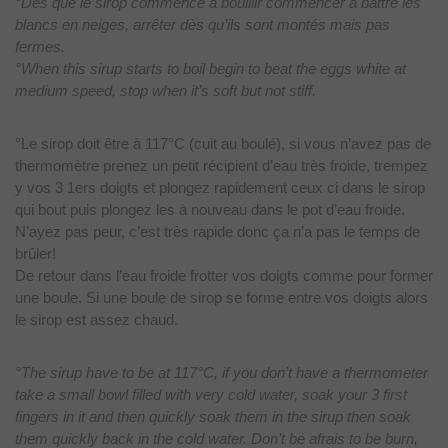
°Dès que le sirop commence à bouillir commencer à battre les
blancs en neiges, arrêter dès qu’ils sont montés mais pas
fermes.
°When this sirup starts to boil begin to beat the eggs white at
medium speed, stop when it’s soft but not stiff.
°Le sirop
doit être à 117°C (cuit au boulé), si vous n’avez pas de
thermomètre prenez un
petit récipient d’eau très froide, trempez
y vos 3 1ers doigts et plongez rapidement
ceux ci dans le sirop
qui bout puis plongez les à nouveau dans le pot d’eau
froide.
N’ayez pas peur, c’est très rapide donc ça n’a pas le temps de
brûler!
De retour dans l’eau froide frotter vos doigts comme pour former
une boule. Si une boule de sirop se forme entre vos doigts alors
le sirop est
assez chaud.
°The sirup have to be at 117°C, if you don’t have a thermometer
take a small bowl filled with very cold water, soak your 3 first
fingers in it and then quickly soak them in the sirup then soak
them quickly back in the cold water. Don’t be afrais to be burn,