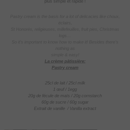
plus simple et rapide !
Pastry cream is the basis for a lot of delicacies like choux,
éclairs,
St Honorés, religieuses, millefeuilles, fruit pies, Christmas
logs…
So it’s important to know how to make it! Besides there’s
nothing as
simple & easy!
La crème pâtissière:
Pastry cream
25cl de lait / 25cl milk
1 œuf / 1egg
20g de fécule de maïs / 20g cornstarch
60g de sucre / 60g sugar
Extrait de vanille / Vanilla extract