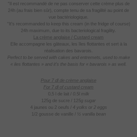
°Il est recommandé de ne pas conserver cette crème plus de
24h (au frais bien sûr), compte tenu de sa fragilité au point de
vue bactériologique.
°It’s recommanded to keep this cream (in the fridge of course)
24h maximum, due to its bacteriological fragility
.
La crème anglaise / Custard cream
Elle accompagne les
gâteaux, les îles flottantes et sert à la
réalisation des bavarois.
Perfect to be served with cakes and entremets, used to make
« iles flottantes » and it’s the basis for « bavarois » as well.
Pour 7 dl de crème anglaise
For 7 dl of custard cream
0,5 l de lait /
0.5l milk
125g de sucre / 12
5g sugar
4 jaunes ou 2
oeufs /
4 yolks or 2 eggs
1/2 gousse de vanille /
½ vanilla bean