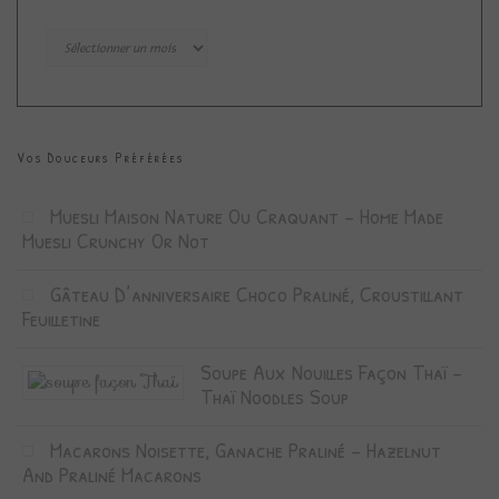
Archives
Vos Douceurs Préférées
Muesli Maison Nature Ou Craquant – Home Made
Muesli Crunchy Or Not
Gâteau D’anniversaire Choco Praliné, Croustillant
Feuilletine
Soupe Aux Nouilles Façon Thaï –
Thaï Noodles Soup
Macarons Noisette, Ganache Praliné – Hazelnut
And Praliné Macarons