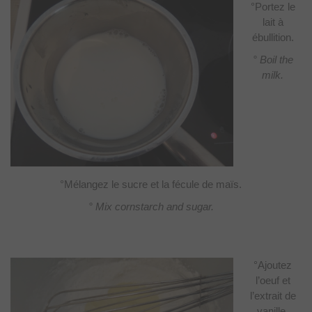
°Portez le
lait à
ébullition.
° Boil the
milk.
°Mélangez le sucre et la fécule de maïs.
° Mix cornstarch and sugar.
°Ajoutez
l’oeuf et
l’extrait de
vanille,